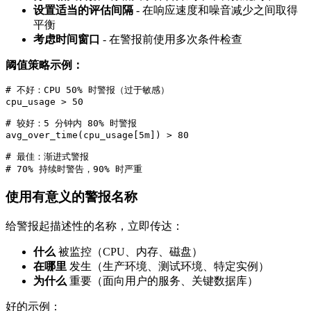
设置适当的评估间隔
- 在响应速度和噪音减少之间取得
平衡
考虑时间窗口
- 在警报前使用多次条件检查
阈值策略示例：
# 不好：CPU 50% 时警报（过于敏感）

cpu_usage > 50

# 较好：5 分钟内 80% 时警报

avg_over_time(cpu_usage[5m]) > 80

# 最佳：渐进式警报

使用有意义的警报名称
给警报起描述性的名称，立即传达：
什么
被监控（CPU、内存、磁盘）
在哪里
发生（生产环境、测试环境、特定实例）
为什么
重要（面向用户的服务、关键数据库）
好的示例：