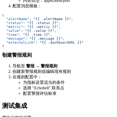
内容类型：application/json
配置消息模板：
{
  "alertName"
: 
"{{ .alertName }}"
,
  "status"
: 
"{{ .status }}"
,
  "metric"
: 
"{{ .metric }}"
,
  "value"
: 
"{{ .value }}"
,
  "time"
: 
"{{ .time }}"
,
  "message"
: 
"{{ .message }}"
,
  "externalLink"
: 
"{{ .dashboardURL }}"
}
创建警报规则
导航至
警报
→
警报规则
创建新警报规则或编辑现有规则
在规则配置中：
为指标设置适当的条件
选择 "Echobell" 联系点
配置警报评估标准
测试集成