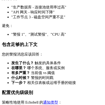
"生产数据库 - 连接池使用率过高"
"API 网关 - 响应时间下降"
"工作节点 3 - 磁盘空间严重不足"
避免：
"警报 1"、"测试警报"、"CPU 高"
包含足够的上下文
您的警报消息应该回答：
发生了什么？
触发的具体条件
在哪里？
哪个系统、服务或实例
有多严重？
当前值 vs 阈值
什么时候？
警报的时间戳
下一步？
相关仪表板或运维手册的链接
配置优先级级别
策略性地使用 Echobell 的
通知类型
：