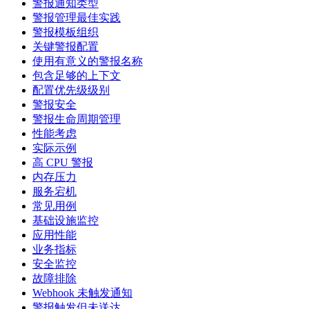
警报通知类型
警报管理最佳实践
警报模板组织
关键警报配置
使用有意义的警报名称
包含足够的上下文
配置优先级级别
警报安全
警报生命周期管理
性能考虑
实际示例
高 CPU 警报
内存压力
服务宕机
常见用例
基础设施监控
应用性能
业务指标
安全监控
故障排除
Webhook 未触发通知
警报触发但未送达