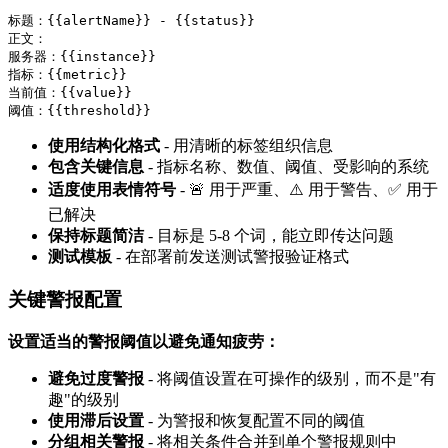
标题：{{alertName}} - {{status}}

正文：

服务器：{{instance}}

指标：{{metric}}

当前值：{{value}}

使用结构化格式
- 用清晰的标签组织信息
包含关键信息
- 指标名称、数值、阈值、受影响的系统
适度使用表情符号
- 🚨 用于严重、⚠️ 用于警告、✅ 用于
已解决
保持标题简洁
- 目标是 5-8 个词，能立即传达问题
测试模板
- 在部署前发送测试警报验证格式
关键警报配置
设置适当的警报阈值以避免通知疲劳：
避免过度警报
- 将阈值设置在可操作的级别，而不是"有
趣"的级别
使用滞后设置
- 为警报和恢复配置不同的阈值
分组相关警报
- 将相关条件合并到单个警报规则中