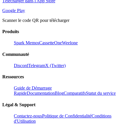
Télécharger dans l'App Store
Google Play
Scanner le code QR pour télécharger
Produits
Spark Memos
CassetteOne
Weelone
Communauté
Discord
Telegram
X (Twitter)
Ressources
Guide de Démarrage
Rapide
Documentation
Blog
Comparatifs
Statut du service
Légal & Support
Contactez-nous
Politique de Confidentialité
Conditions
d'Utilisation