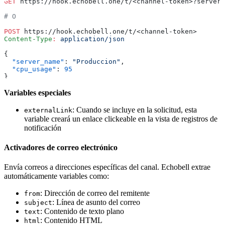
GET
 https://hook.echobell.one/t/<channel-token>?server_
# O
POST
 https://hook.echobell.one/t/<channel-token>
Content-Type
:
 application/json
{
  "server_name"
: 
"Produccion"
,
  "cpu_usage"
: 
95
}
Variables especiales
: Cuando se incluye en la solicitud, esta
externalLink
variable creará un enlace clickeable en la vista de registros de
notificación
Activadores de correo electrónico
Envía correos a direcciones específicas del canal. Echobell extrae
automáticamente variables como:
: Dirección de correo del remitente
from
: Línea de asunto del correo
subject
: Contenido de texto plano
text
: Contenido HTML
html