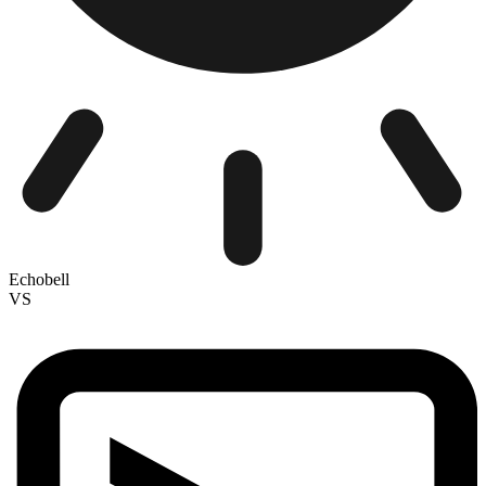
Echobell
VS