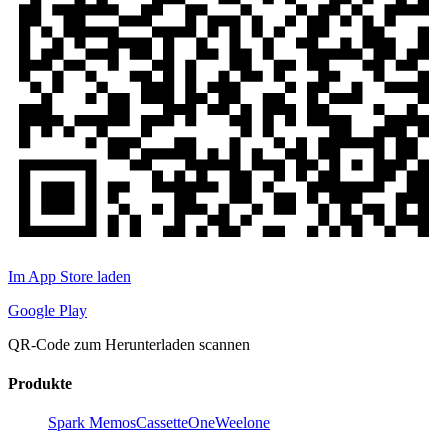
Im App Store laden
Google Play
QR-Code zum Herunterladen scannen
Produkte
Spark Memos
CassetteOne
Weelone