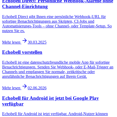
Echobell Direct: Persönliche Webhook-Alarme ohne
Channel-Einrichtung
Echobell Direct gibt Ihnen eine persönliche Webhook-URL für
sofortige Benachrichtigungen aus Skripten, CI-Jobs und
Automatisierungs-Tools – ohne Channel- oder Template-Setup. So
nutzen Sie es.
Mehr lesen
30.03.2025
Echobell vorstellen
Echobell ist eine datenschutzfreundliche mobile App für sofortige
Benachrichtigungen. Senden Sie Webhook- oder E-Mail-Trigger an
Channels und empfangen Sie normale, zeitkritische oder
anrufähnliche Benachrichtigungen auf Ihrem Gerät.
Mehr lesen
02.06.2026
Echobell für Android ist jetzt bei Google Play
verfügbar
Echobell für Android ist jetzt verfügbar. Android-Nutzer können