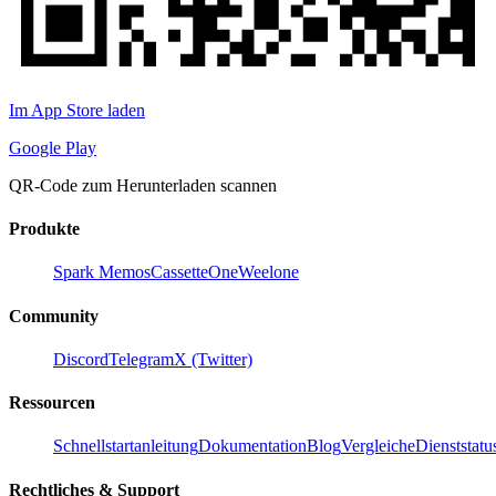
Im App Store laden
Google Play
QR-Code zum Herunterladen scannen
Produkte
Spark Memos
CassetteOne
Weelone
Community
Discord
Telegram
X (Twitter)
Ressourcen
Schnellstartanleitung
Dokumentation
Blog
Vergleiche
Dienststatu
Rechtliches & Support