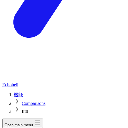
Echobell
機能
Comparisons
Ifttt
Open main menu