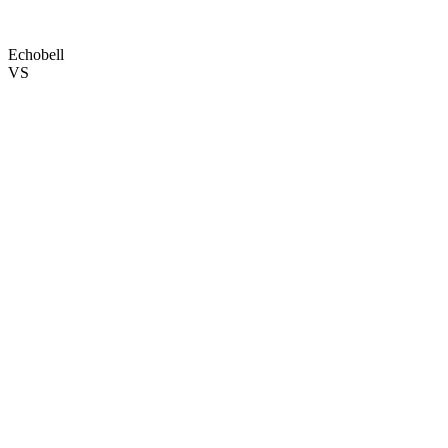
Echobell
VS