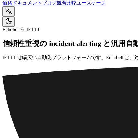
価格
ドキュメント
ブログ
競合比較
ユースケース
Echobell vs IFTTT
信頼性重視の incident alerting と汎
IFTTT は幅広い自動化プラットフォームです。Echobel