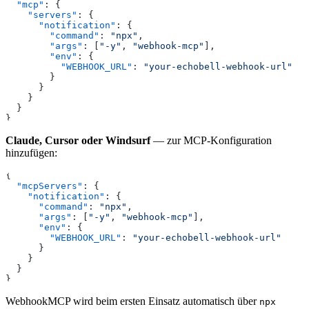
  "mcp"
: {
    "servers"
: {
      "notification"
: {
        "command"
: 
"npx"
,
        "args"
: [
"-y"
, 
"webhook-mcp"
],
        "env"
: {
          "WEBHOOK_URL"
: 
"your-echobell-webhook-url"
        }
      }
    }
  }
}
Claude, Cursor oder Windsurf
— zur MCP-Konfiguration
hinzufügen:
{
  "mcpServers"
: {
    "notification"
: {
      "command"
: 
"npx"
,
      "args"
: [
"-y"
, 
"webhook-mcp"
],
      "env"
: {
        "WEBHOOK_URL"
: 
"your-echobell-webhook-url"
      }
    }
  }
}
WebhookMCP wird beim ersten Einsatz automatisch über
npx