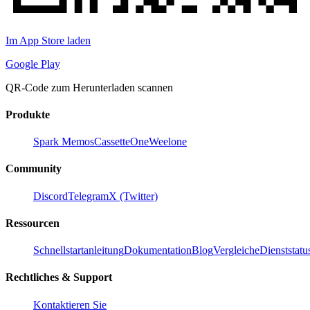
Im App Store laden
Google Play
QR-Code zum Herunterladen scannen
Produkte
Spark Memos
CassetteOne
Weelone
Community
Discord
Telegram
X (Twitter)
Ressourcen
Schnellstartanleitung
Dokumentation
Blog
Vergleiche
Dienststatu
Rechtliches & Support
Kontaktieren Sie